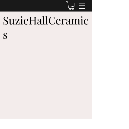
SuzieHallCeramic
s