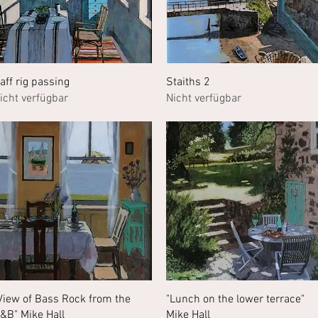
Schnellansicht
Schnellansicht
aff rig passing
Staiths 2
icht verfügbar
Nicht verfügbar
Schnellansicht
Schnellansicht
View of Bass Rock from the
"Lunch on the lower terrace"
&B" Mike Hall
Mike Hall