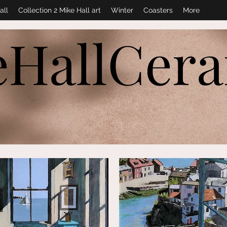
all
Collection 2 Mike Hall art
Winter
Coasters
More
eHallCer