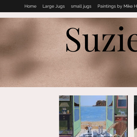
Home
Large Jugs
small jugs
Paintings by Mike H
Suzi