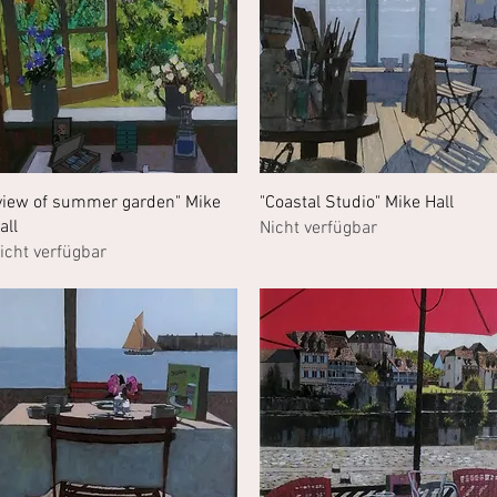
Schnellansicht
Schnellansicht
view of summer garden" Mike
"Coastal Studio" Mike Hall
all
Nicht verfügbar
icht verfügbar