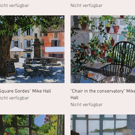
icht verfügbar
Nicht verfügbar
Schnellansicht
Schnellansicht
Square Gordes" Mike Hall
"Chair in the conservatory" Mik
Hall
icht verfügbar
Nicht verfügbar