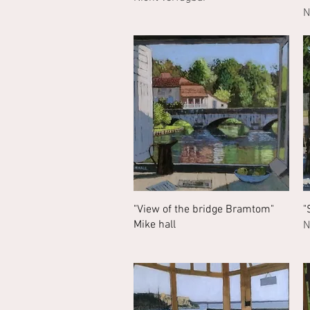
N
Schnellansicht
"View of the bridge Bramtom"
"
Mike hall
N